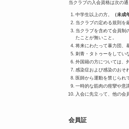
当クラブの入会資格は次の通
中学生以上の方。
（未成
当クラブの定める規則を
当クラブを含めて会員制
たことが無いこと。
将来にわたって暴力団、
刺青・タトゥーをしてい
外国籍の方については、
感染症および感染のおそ
医師から運動を禁じられ
一時的な筋肉の痙攣や意
入会に先立って、他の会
会員証