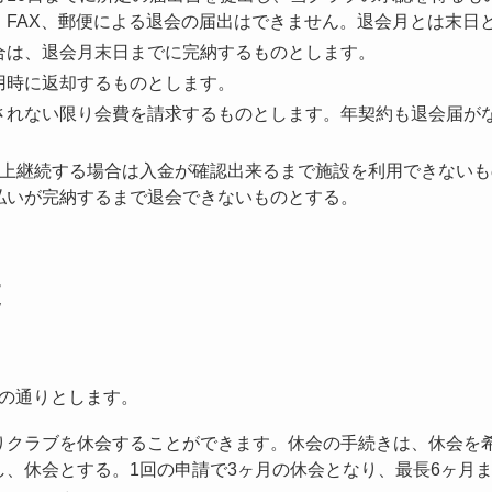
、FAX、郵便による退会の届出はできません。退会月とは末日
合は、退会月末日までに完納するものとします。
用時に返却するものとします。
されない限り会費を請求するものとします。年契約も退会届が
以上継続する場合は入金が確認出来るまで施設を利用できない
払いが完納するまで退会できないものとする。
更
の通りとします。
りクラブを休会することができます。休会の手続きは、休会を希
し、休会とする。1回の申請で3ヶ月の休会となり、最長6ヶ月