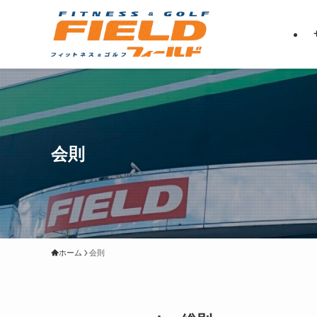
会則
ホーム
会則