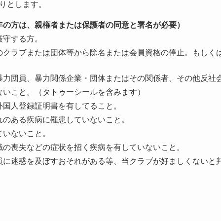
りとします。
年の方は、親権者または保護者の同意と署名が必要）
厳守する方。
のクラブまたは団体等から除名または会員資格の停止。もしく
暴力団員、暴力関係企業・団体またはその関係者、その他反社
ないこと。（タトゥーシールを含みます）
外国人登録証明書を有してること。
れのある疾病に罹患していないこと。
ていないこと。
識の喪失などの症状を招く疾病を有していないこと。
員に迷惑を及ぼすおそれがある等、当クラブが好ましくないと